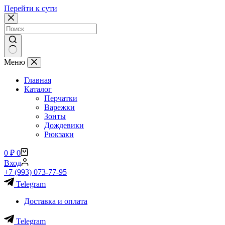
Перейти к сути
Ничего
Меню
не
найдено
Главная
Каталог
Перчатки
Варежки
Зонты
Дождевики
Рюкзаки
Корзина
0
₽
0
Вход
+7 (993) 073-77-95
Telegram
Доставка и оплата
Telegram