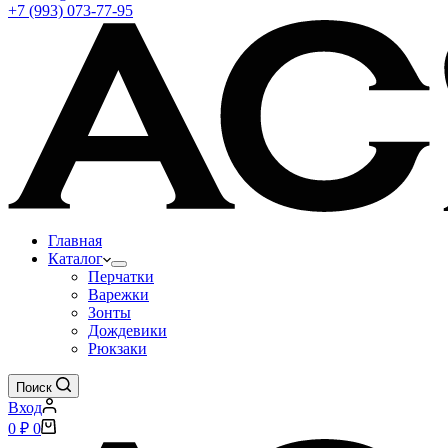
+7 (993) 073-77-95
Главная
Каталог
Перчатки
Варежки
Зонты
Дождевики
Рюкзаки
Поиск
Вход
Корзина
0
₽
0