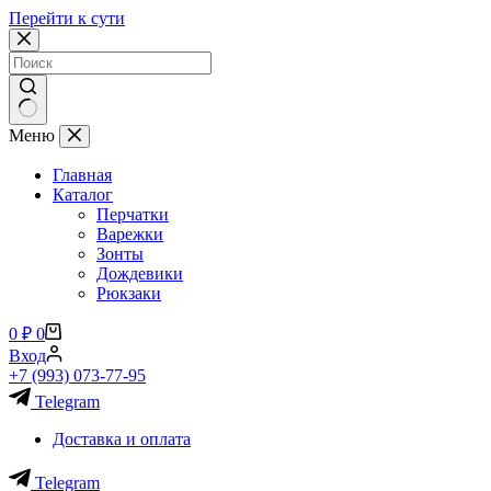
Перейти к сути
Ничего
Меню
не
найдено
Главная
Каталог
Перчатки
Варежки
Зонты
Дождевики
Рюкзаки
Корзина
0
₽
0
Вход
+7 (993) 073-77-95
Telegram
Доставка и оплата
Telegram