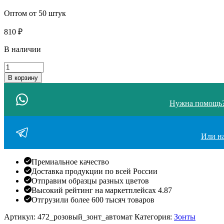
Оптом от 50 штук
810
₽
В наличии
Количество
товара
В корзину
Зонт
женский
автомат
Нужна помощь?
антиветер
мужской
складной
Или на
облегченный
Премиальное качество
Доставка продукции по всей России
Отправим образцы разных цветов
Высокий рейтинг на маркетплейсах 4.87
Отгрузили более 600 тысяч товаров
Артикул:
472_розовый_зонт_автомат
Категория:
Зонты