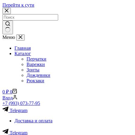
Перейти к сути
Ничего
Меню
не
найдено
Главная
Каталог
Перчатки
Варежки
Зонты
Дождевики
Рюкзаки
Корзина
0
₽
0
Вход
+7 (993) 073-77-95
Telegram
Доставка и оплата
Telegram