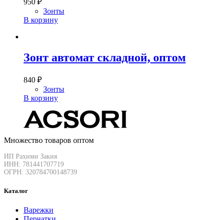
950
₽
Зонты
В корзину
Зонт автомат складной, оптом
840
₽
Зонты
В корзину
Множество товаров оптом
ИП Рахими Закия
ИНН: 781441707719
ОГРН: 320784700148739
Каталог
Варежки
Перчатки