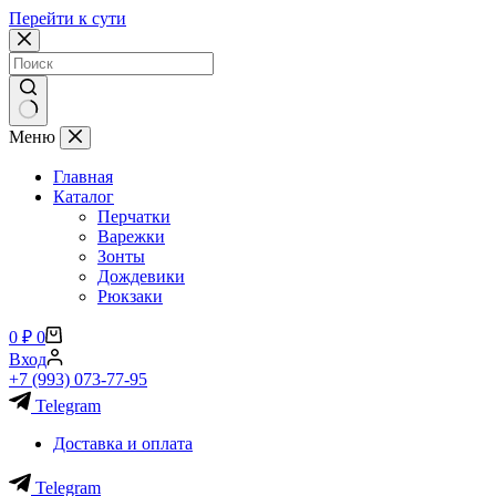
Перейти к сути
Ничего
Меню
не
найдено
Главная
Каталог
Перчатки
Варежки
Зонты
Дождевики
Рюкзаки
Корзина
0
₽
0
Вход
+7 (993) 073-77-95
Telegram
Доставка и оплата
Telegram