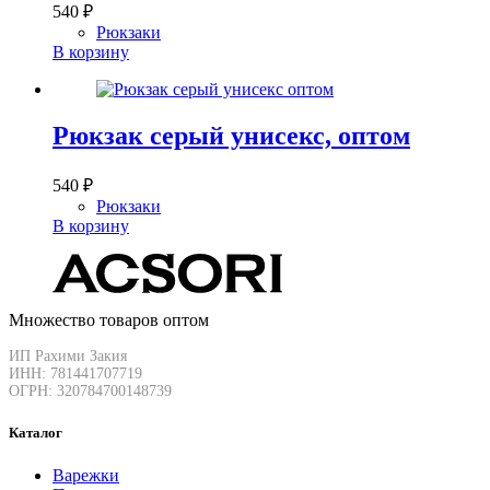
540
₽
Рюкзаки
В корзину
Рюкзак серый унисекс, оптом
540
₽
Рюкзаки
В корзину
Множество товаров оптом
ИП Рахими Закия
ИНН: 781441707719
ОГРН: 320784700148739
Каталог
Варежки