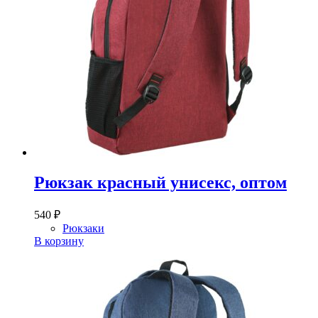
Рюкзак красный унисекс, оптом
540
₽
Рюкзаки
В корзину