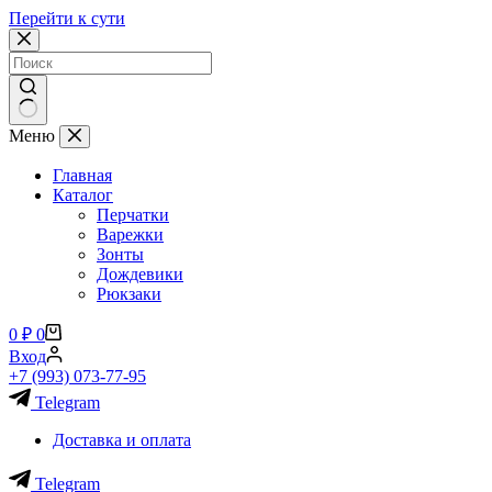
Перейти к сути
Ничего
Меню
не
найдено
Главная
Каталог
Перчатки
Варежки
Зонты
Дождевики
Рюкзаки
Корзина
0
₽
0
Вход
+7 (993) 073-77-95
Telegram
Доставка и оплата
Telegram