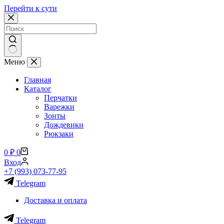
Перейти к сути
Ничего
Меню
не
найдено
Главная
Каталог
Перчатки
Варежки
Зонты
Дождевики
Рюкзаки
Корзина
0
₽
0
Вход
+7 (993) 073-77-95
Telegram
Доставка и оплата
Telegram